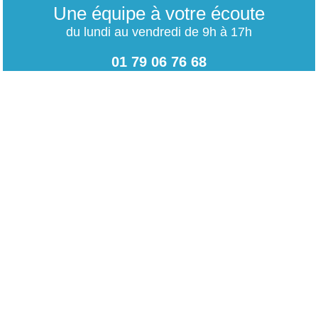
Une équipe à votre écoute
du lundi au vendredi de 9h à 17h
01 79 06 76 68
info@carrieres-publiques.com
Paiement securisé
Mentions légales
Bénéficiez du paiement avec les meilleurs technologies
de cryptage.
-
Conditions générales de vente
-
Charte des données personnelles
NOUVEAU !
-
Paramétrage Cookie