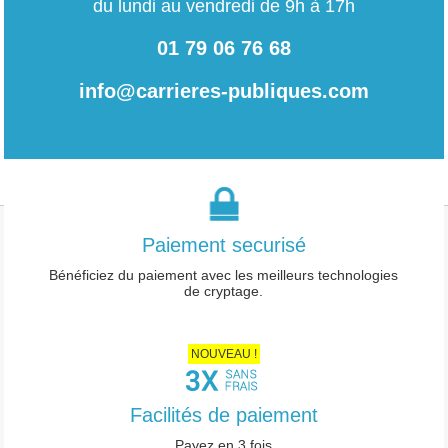
du lundi au vendredi de 9h à 17h
01 79 06 76 68
info@carrieres-publiques.com
Paiement securisé
Mentions légales
Bénéficiez du paiement avec les meilleurs technologies
de cryptage.
-
Conditions générales de vente
-
Charte des données personnelles
NOUVEAU !
-
Paramétrage Cookie
Facilités de paiement
Payez en 3 fois