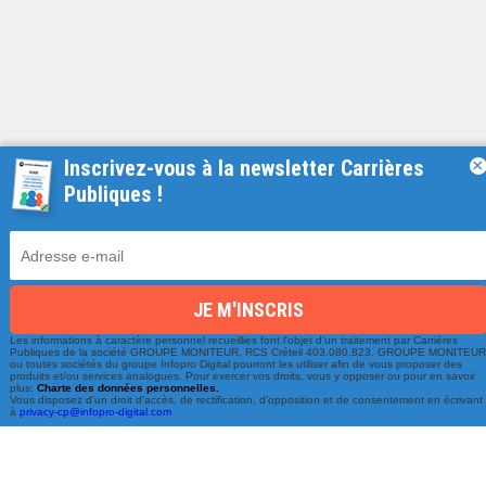
Inscrivez-vous à la newsletter Carrières
×
Publiques !
Une équipe à votre écoute
du lundi au vendredi de 9h à 17h
01 79 06 76 68
info@carrieres-publiques.com
Les informations à caractère personnel recueillies font l'objet d'un traitement par Carrières
Publiques de la société GROUPE MONITEUR, RCS Créteil 403.080.823. GROUPE MONITEU
ou toutes sociétés du groupe Infopro Digital pourront les utiliser afin de vous proposer des
produits et/ou services analogues. Pour exercer vos droits, vous y opposer ou pour en savoir
plus:
Charte des données personnelles.
Vous disposez d'un droit d'accès, de rectification, d'opposition et de consentement en écrivant
à
privacy-cp@infopro-digital.com