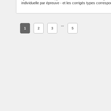
individuelle par épreuve - et les corrigés types correspo
...
1
2
3
5