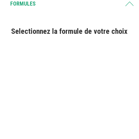
FORMULES
Selectionnez la formule de votre choix
PRÉPA RECOMMANDÉE
PACK RÉUSSITE
369€
392€
Préparation à l’écrit
Préparation à l’oral