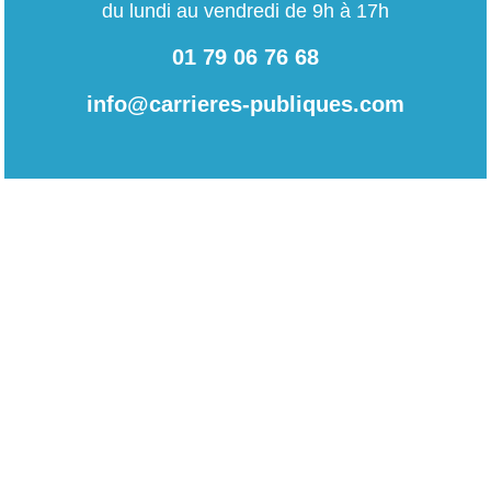
du lundi au vendredi de 9h à 17h
01 79 06 76 68
info@carrieres-publiques.com
Paiement securisé
Mentions légales
Bénéficiez du paiement avec les meilleurs technologies
de cryptage.
-
Conditions générales de vente
-
Charte des données personnelles
NOUVEAU !
-
Paramétrage Cookie
Facilités de paiement