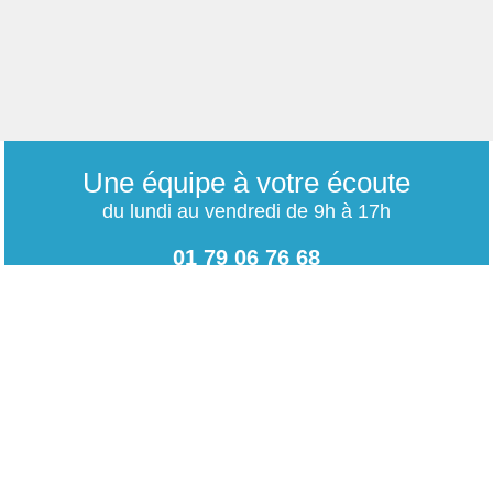
Une équipe à votre écoute
du lundi au vendredi de 9h à 17h
01 79 06 76 68
info@carrieres-publiques.com
Paiement securisé
Mentions légales