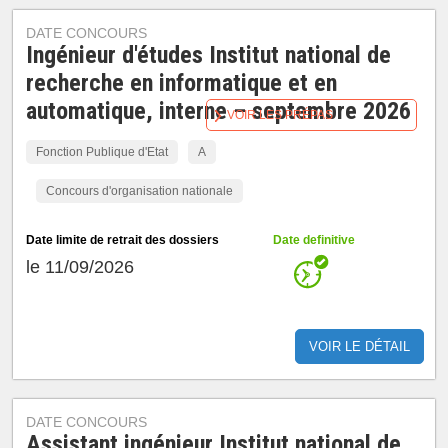
DATE CONCOURS
Ingénieur d'études Institut national de
recherche en informatique et en
automatique, interne – septembre 2026
VOIR LES PRÉPAS
Fonction Publique d'Etat
A
Concours d'organisation nationale
Date limite de retrait des dossiers
Date definitive
le 11/09/2026
VOIR LE DÉTAIL
DATE CONCOURS
Assistant ingénieur Institut national de