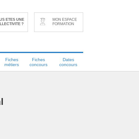
US ETES UNE
MON ESPACE
LLECTIVITE ?
FORMATION
Fiches
Fiches
Dates
métiers
concours
concours
l