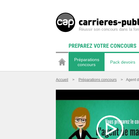
Réussir son concours dans la fon
PREPAREZ VOTRE CONCOURS
Préparations
Pack devoirs
concours
Accueil
>
Préparations concours
>
Agent de