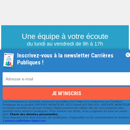
Une équipe à votre écoute
du lundi au vendredi de 9h à 17h
Inscrivez-vous à la newsletter Carrières
×
01 79 06 76 68
Publiques !
info@carrieres-publiques.com
Les informations à caractère personnel recueillies font l'objet d'un traitement par Carrières
Publiques de la société GROUPE MONITEUR, RCS Créteil 403.080.823. GROUPE MONITEU
ou toutes sociétés du groupe Infopro Digital pourront les utiliser afin de vous proposer des
produits et/ou services analogues. Pour exercer vos droits, vous y opposer ou pour en savoir
Paiement securisé
Mentions légales
plus:
Charte des données personnelles.
Vous disposez d'un droit d'accès, de rectification, d'opposition et de consentement en écrivant
à
privacy-cp@infopro-digital.com
Bénéficiez du paiement avec les meilleurs technologies
de cryptage.
-
Conditions générales de vente