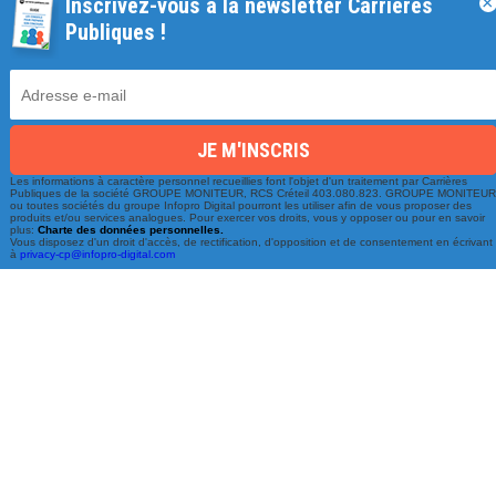
Inscrivez-vous à la newsletter Carrières
×
Une équipe à votre écoute
Publiques !
du lundi au vendredi de 9h à 17h
01 79 06 76 68
info@carrieres-publiques.com
Les informations à caractère personnel recueillies font l'objet d'un traitement par Carrières
Publiques de la société GROUPE MONITEUR, RCS Créteil 403.080.823. GROUPE MONITEU
ou toutes sociétés du groupe Infopro Digital pourront les utiliser afin de vous proposer des
produits et/ou services analogues. Pour exercer vos droits, vous y opposer ou pour en savoir
plus:
Charte des données personnelles.
Vous disposez d'un droit d'accès, de rectification, d'opposition et de consentement en écrivant
à
privacy-cp@infopro-digital.com
Paiement securisé
Mentions légales
Bénéficiez du paiement avec les meilleurs technologies
de cryptage.
-
Conditions générales de vente
-
Charte des données personnelles
NOUVEAU !
-
Paramétrage Cookie
Facilités de paiement