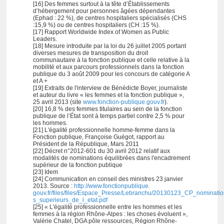
[16] Des femmes surtout à la tête d’Établissements
d’hébergement pour personnes âgées dépendantes
(Ephad : 22 %), de centres hospitaliers spécialisés (CHS
:15,9 %) ou de centres hospitaliers (CH :15 %).
[17] Rapport Worldwide Index of Women as Public
Leaders.
[18] Mesure introduite par la loi du 26 juillet 2005 portant
diverses mesures de transposition du droit
communautaire à la fonction publique et celle relative à la
mobilité et aux parcours professionnels dans la fonction
publique du 3 août 2009 pour les concours de catégorie A
et A +
[19] Extraits de l'interview de Bénédicte Boyer, journaliste
et auteur du livre « les femmes et la fonction publique »,
25 avril 2013 (site
www.fonction-publique.gouv.fr
).
[20] 16,8 % des femmes titulaires au sein de la fonction
publique de l’État sont à temps partiel contre 2,5 % pour
les hommes.
[21] L'égalité professionnelle homme-femme dans la
Fonction publique, Françoise Guégot, rapport au
Président de la République, Mars 2011
[22] Décret n°2012-601 du 30 avril 2012 relatif aux
modalités de nominations équilibrées dans l'encadrement
supérieur de la fonction publique
[23] Idem
[24] Communication en conseil des ministres 23 janvier
2013. Source :
http://www.fonctionpublique.
gouv.fr/files/files/Espace_Presse/Lebranchu/20130123_CP_nominati
s_superieurs_de_l_etat.pdf
[25] « L'égalité professionnelle entre les hommes et les
femmes à la région Rhône-Alpes : les choses évoluent »,
Valérie Chatel, DGA pôle ressources, Région Rhône-