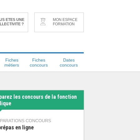
US ETES UNE
MON ESPACE
LLECTIVITE ?
FORMATION
Fiches
Fiches
Dates
métiers
concours
concours
parez les concours de la fonction
lique
PARATIONS CONCOURS
prépas en ligne