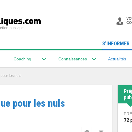
VO
CO
ction publique
S’INFORMER
Coaching
Connaissances
Actualités
 pour les nuls
Pré
pub
ue pour les nuls
PRÉ
72 