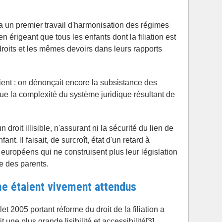
ça un premier travail d'harmonisation des régimes
 en érigeant que tous les enfants dont la filiation est
roits et les mêmes devoirs dans leurs rapports
aient : on dénonçait encore la subsistance des
ue la complexité du système juridique résultant de
un droit illisible, n'assurant ni la sécurité du lien de
enfant. Il faisait, de surcroît, état d'un retard à
européens qui ne construisent plus leur législation
le des parents.
me étaient vivement attendus
t 2005 portant réforme du droit de la filiation a
une plus grande lisibilité et accessibilité[3].