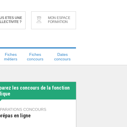
US ETES UNE
MON ESPACE
LLECTIVITE ?
FORMATION
Fiches
Fiches
Dates
métiers
concours
concours
parez les concours de la fonction
lique
PARATIONS CONCOURS
prépas en ligne