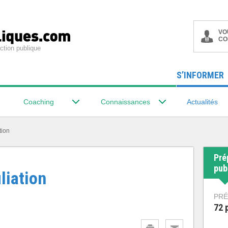
VO
CO
ction publique
S’INFORMER
Coaching
Connaissances
Actualités
tion
Pré
pub
liation
PRÉ
72 