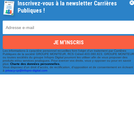
Inscrivez-vous à la newsletter Carrières
×
Une équipe à votre écoute
Publiques !
du lundi au vendredi de 9h à 17h
01 79 06 76 68
info@carrieres-publiques.com
Les informations à caractère personnel recueillies font l'objet d'un traitement par Carrières
Publiques de la société GROUPE MONITEUR, RCS Créteil 403.080.823. GROUPE MONITEU
ou toutes sociétés du groupe Infopro Digital pourront les utiliser afin de vous proposer des
produits et/ou services analogues. Pour exercer vos droits, vous y opposer ou pour en savoir
plus:
Charte des données personnelles.
Vous disposez d'un droit d'accès, de rectification, d'opposition et de consentement en écrivant
à
privacy-cp@infopro-digital.com
Paiement securisé
Mentions légales
Bénéficiez du paiement avec les meilleurs technologies
de cryptage.
-
Conditions générales de vente
-
Charte des données personnelles
NOUVEAU !