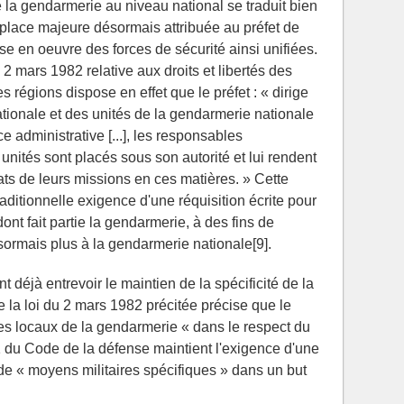
e la gendarmerie au niveau national se traduit bien
place majeure désormais attribuée au préfet de
ise en oeuvre des forces de sécurité ainsi unifiées.
du 2 mars 1982 relative aux droits et libertés des
régions dispose en effet que le préfet : « dirige
nationale et des unités de la gendarmerie nationale
ce administrative [...], les responsables
nités sont placés sous son autorité et lui rendent
ats de leurs missions en ces matières. » Cette
raditionnelle exigence d'une réquisition écrite pour
dont fait partie la gendarmerie, à des fins de
ésormais plus à la gendarmerie nationale[9].
 déjà entrevoir le maintien de la spécificité de la
de la loi du 2 mars 1982 précitée précise que le
les locaux de la gendarmerie « dans le respect du
21-1 du Code de la défense maintient l'exigence d'une
de « moyens militaires spécifiques » dans un but