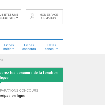
US ETES UNE
MON ESPACE
LLECTIVITE ?
FORMATION
Fiches
Fiches
Dates
métiers
concours
concours
ion
parez les concours de la fonction
lique
PARATIONS CONCOURS
prépas en ligne