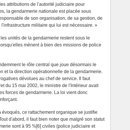
 attributions de l'autorité judiciaire pour
res, la gendarmerie nationale est placée sous
r, responsable de son organisation, de sa gestion, de
'infrastructure militaire qui lui est nécessaire. »
 les unités de la gendarmerie restent sous le
 lorsqu'elles mènent à bien des missions de police
idemment le rôle central que joue désormais le
ion et la direction opérationnelle de la gendarmerie.
érogatives dévolues au chef de service. Il faut
t du 15 mai 2002, le ministre de l'Intérieur avait
des forces de gendarmerie. La loi vient donc
enforçant.
à évoqués, ce rattachement organique se justifie
out d'abord, il faut bien noter que malgré son statut
erie sont à 95 %[6] civiles (police judiciaire et