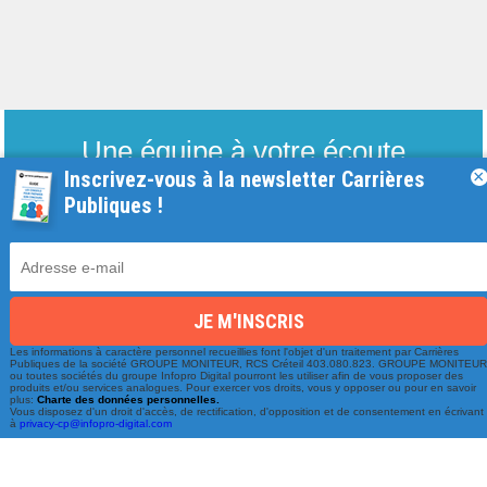
Une équipe à votre écoute
Inscrivez-vous à la newsletter Carrières
×
du lundi au vendredi de 9h à 17h
Publiques !
01 79 06 76 68
info@carrieres-publiques.com
Les informations à caractère personnel recueillies font l'objet d'un traitement par Carrières
Publiques de la société GROUPE MONITEUR, RCS Créteil 403.080.823. GROUPE MONITEU
ou toutes sociétés du groupe Infopro Digital pourront les utiliser afin de vous proposer des
produits et/ou services analogues. Pour exercer vos droits, vous y opposer ou pour en savoir
plus:
Charte des données personnelles.
Vous disposez d'un droit d'accès, de rectification, d'opposition et de consentement en écrivant
à
privacy-cp@infopro-digital.com
Paiement securisé
Mentions légales
Bénéficiez du paiement avec les meilleurs technologies