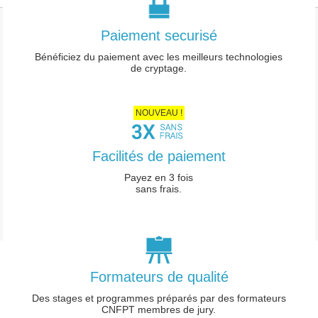
Paiement securisé
Mentions légales
Bénéficiez du paiement avec les meilleurs technologies
de cryptage.
-
Conditions générales de vente
-
Charte des données personnelles
NOUVEAU !
-
Paramétrage Cookie
Facilités de paiement
Payez en 3 fois
sans frais.
Formateurs de qualité
Des stages et programmes préparés par des formateurs
CNFPT membres de jury.