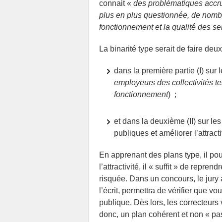
connait «
des problématiques accrue
plus en plus questionnée, de nombr
fonctionnement et la qualité des se
La binarité type serait de faire deu
dans la première partie (I) sur 
employeurs des collectivités ter
fonctionnement
) ;
et dans la deuxième (II) sur le
publiques et améliorer l’attracti
En apprenant des plans type, il pour
l’attractivité, il « suffit » de repren
risquée. Dans un concours, le jury
l’écrit, permettra de vérifier que v
publique. Dès lors, les correcteur
donc, un plan cohérent et non « pa