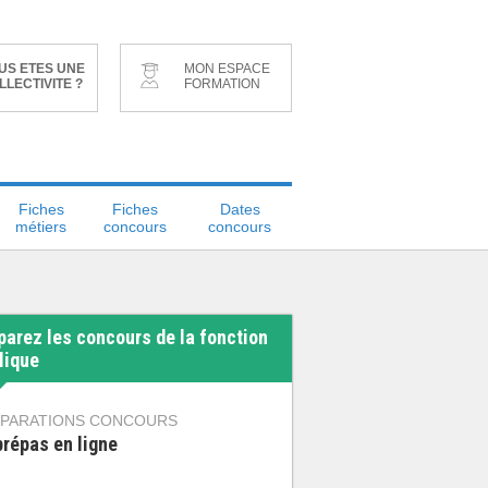
US ETES UNE
MON ESPACE
LLECTIVITE ?
FORMATION
Fiches
Fiches
Dates
métiers
concours
concours
parez les concours de la fonction
lique
PARATIONS CONCOURS
prépas en ligne