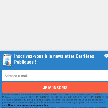
Inscrivez-vous à la newsletter Carrières
×
Publiques !
Une équipe à votre écoute
du lundi au vendredi de 9h à 17h
01 79 06 76 68
Les informations à caractère personnel recueillies font l'objet d'un traitement par Carrières
Publiques de la société GROUPE MONITEUR, RCS Créteil 403.080.823. GROUPE MONITEU
info@carrieres-publiques.com
ou toutes sociétés du groupe Infopro Digital pourront les utiliser afin de vous proposer des
produits et/ou services analogues. Pour exercer vos droits, vous y opposer ou pour en savoir
plus:
Charte des données personnelles.
Vous disposez d'un droit d'accès, de rectification, d'opposition et de consentement en écrivant