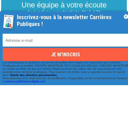
Une équipe à votre écoute
du lundi au vendredi de 9h à 17h
Inscrivez-vous à la newsletter Carrières
×
Publiques !
01 79 06 76 68
info@carrieres-publiques.com
Les informations à caractère personnel recueillies font l'objet d'un traitement par Carrières
Publiques de la société GROUPE MONITEUR, RCS Créteil 403.080.823. GROUPE MONITEU
ou toutes sociétés du groupe Infopro Digital pourront les utiliser afin de vous proposer des
produits et/ou services analogues. Pour exercer vos droits, vous y opposer ou pour en savoir
plus:
Charte des données personnelles.
Vous disposez d'un droit d'accès, de rectification, d'opposition et de consentement en écrivant
Paiement securisé
Mentions légales
à
privacy-cp@infopro-digital.com
Bénéficiez du paiement avec les meilleurs technologies
de cryptage.
-
Conditions générales de vente
-
Charte des données personnelles
NOUVEAU !
-
Paramétrage Cookie