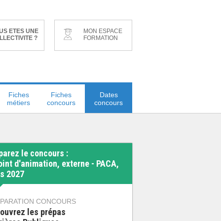
US ETES UNE
MON ESPACE
LLECTIVITE ?
FORMATION
Fiches
Fiches
Dates
métiers
concours
concours
parez le concours :
oint d'animation, externe - PACA,
s 2027
PARATION CONCOURS
ouvrez les prépas