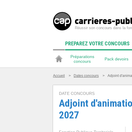
Réussir son concours dans la fon
PREPAREZ VOTRE CONCOURS
Préparations
Pack devoirs
concours
Accueil
>
Dates concours
>
Adjoint d'anim
DATE CONCOURS
Adjoint d'animati
2027