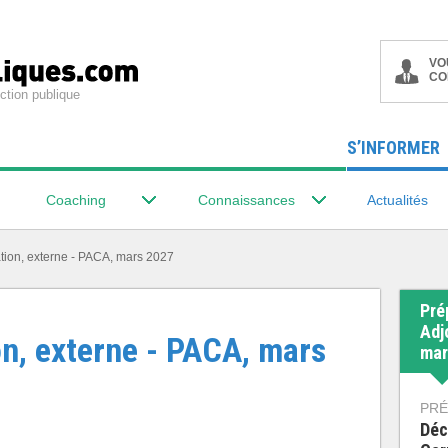
VO
CO
ction publique
S’INFORMER
Coaching
Connaissances
Actualités
ation, externe - PACA, mars 2027
Pré
Adj
on, externe - PACA, mars
mar
PRÉ
Déc