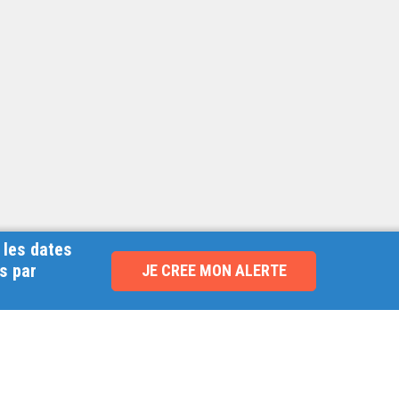
 les dates
s par
JE CREE MON ALERTE
NOUVEAU !