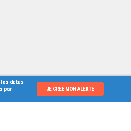
 les dates
s par
JE CREE MON ALERTE
NOUVEAU !