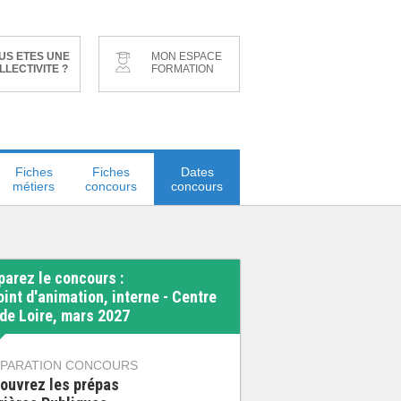
US ETES UNE
MON ESPACE
LLECTIVITE ?
FORMATION
Fiches
Fiches
Dates
métiers
concours
concours
parez le concours :
oint d'animation, interne - Centre
 de Loire, mars 2027
PARATION CONCOURS
ouvrez les prépas