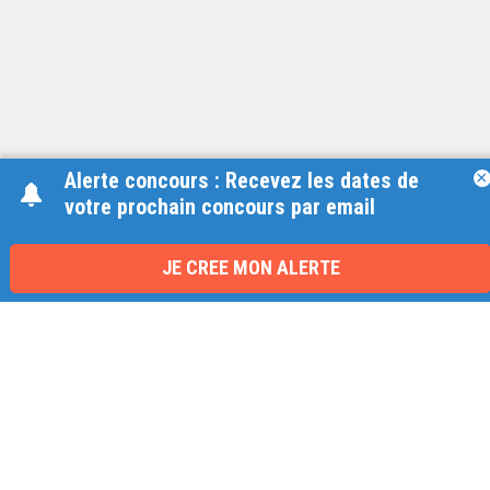
Alerte concours : Recevez les dates de
×
votre prochain concours par email
Une équipe à votre écoute
du lundi au vendredi de 9h à 17h
JE CREE MON ALERTE
01 79 06 76 68
info@carrieres-publiques.com