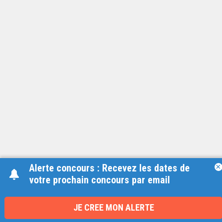
Alerte concours : Recevez les dates de
×
votre prochain concours par email
Une équipe à votre écoute
du lundi au vendredi de 9h à 17h
JE CREE MON ALERTE
01 79 06 76 68