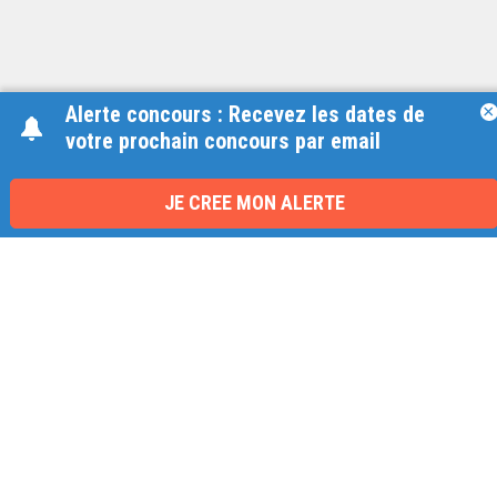
Alerte concours : Recevez les dates de
×
votre prochain concours par email
Une équipe à votre écoute
du lundi au vendredi de 9h à 17h
JE CREE MON ALERTE
01 79 06 76 68
info@carrieres-publiques.com
Paiement securisé
Mentions légales
Bénéficiez du paiement avec les meilleurs technologies