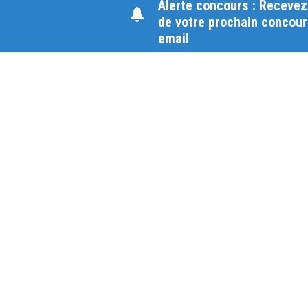
Alerte concours : Recevez
de votre prochain concour
email
Une équipe à votre écout
du lundi au vendredi de 9h à 17
01 79 06 76 68
info@carrieres-publiques
Télécharger le catalogu