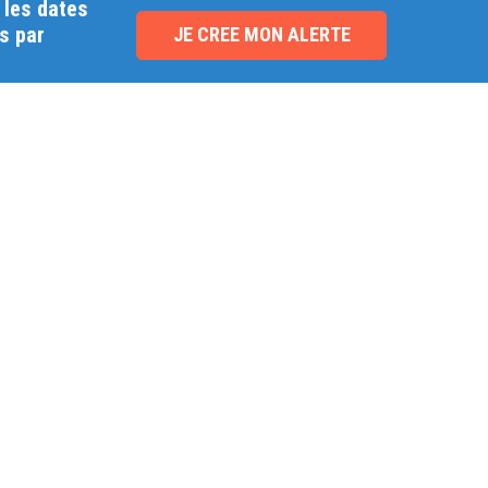
 les dates
s par
JE CREE MON ALERTE
NOUVEAU !
e
h
Paiement securisé
Facilités de paieme
Bénéficiez du paiement
Payez en 3 fois
avec les meilleurs
sans frais.
.com
technologies de cryptage.
VOUS ETES UNE
REJ
e
COLLECTIVITE ?