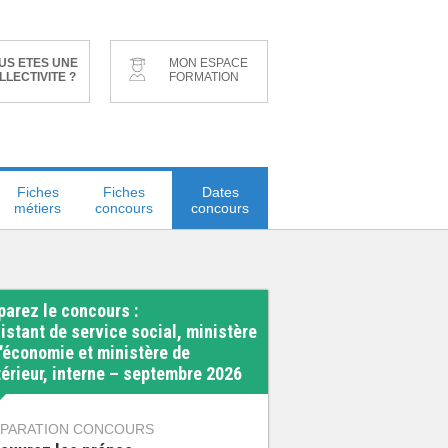
US ETES UNE
MON ESPACE
LLECTIVITE ?
FORMATION
Fiches
Fiches
Dates
métiers
concours
concours
parez le concours :
istant de service social, ministère
l'économie et ministère de
ntérieur, interne – septembre 2026
PARATION CONCOURS