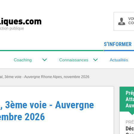
VO
CO
ction publique
S’INFORMER
Coaching
Connaissances
Actualités
orial, 3ème voie - Auvergne Rhone Alpes, novembre 2026
Pré
Att
l, 3ème voie - Auvergne
Auv
embre 2026
PRÉ
Déc