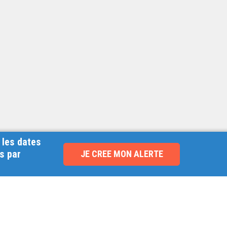
 les dates
s par
JE CREE MON ALERTE
NOUVEAU !