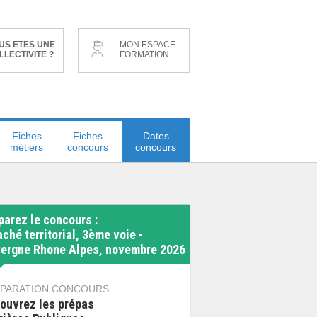
US ETES UNE
MON ESPACE
LLECTIVITE ?
FORMATION
Fiches
Fiches
Dates
métiers
concours
concours
parez le concours :
aché territorial, 3ème voie -
ergne Rhone Alpes, novembre 2026
PARATION CONCOURS
ouvrez les prépas