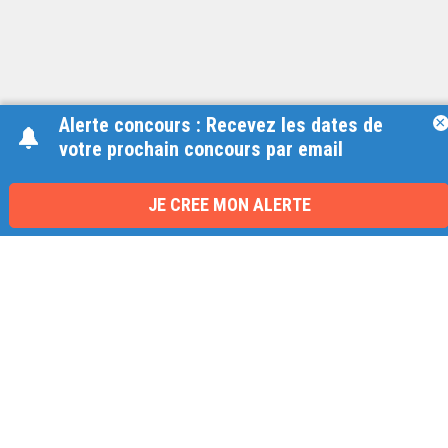
Alerte concours : Recevez les dates de
×
votre prochain concours par email
Une équipe à votre écoute
du lundi au vendredi de 9h à 17h
JE CREE MON ALERTE
01 79 06 76 68
info@carrieres-publiques.com
Paiement securisé
Mentions légales