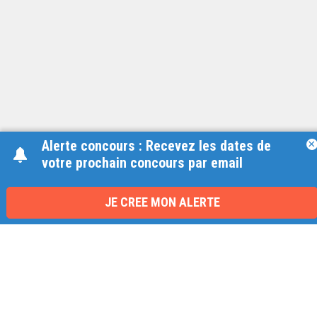
Alerte concours : Recevez les dates de
×
votre prochain concours par email
Une équipe à votre écoute
du lundi au vendredi de 9h à 17h
JE CREE MON ALERTE
01 79 06 76 68
info@carrieres-publiques.com