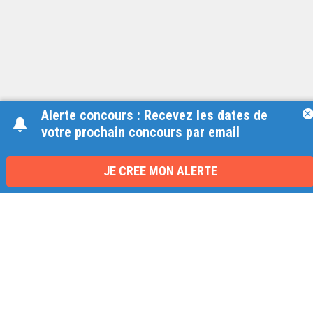
Alerte concours : Recevez les dates de
×
votre prochain concours par email
Une équipe à votre écoute
du lundi au vendredi de 9h à 17h
JE CREE MON ALERTE
01 79 06 76 68
info@carrieres-publiques.com