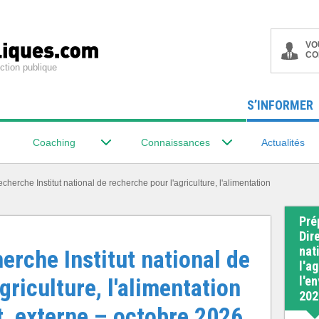
VO
CO
ction publique
S’INFORMER
Coaching
Connaissances
Actualités
echerche Institut national de recherche pour l'agriculture, l'alimentation
Pré
Dir
nat
erche Institut national de
l'ag
griculture, l'alimentation
l'e
202
t, externe – octobre 2026