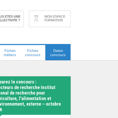
US ETES UNE
MON ESPACE
LLECTIVITE ?
FORMATION
Fiches
Fiches
Dates
métiers
concours
concours
parez le concours :
ecteurs de recherche Institut
ional de recherche pour
riculture, l'alimentation et
nvironnement, externe – octobre
6