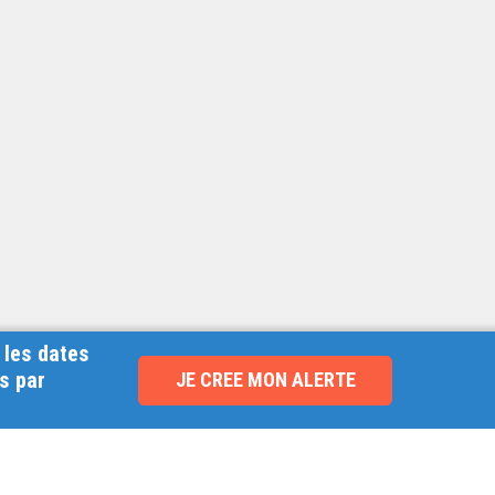
 les dates
s par
JE CREE MON ALERTE