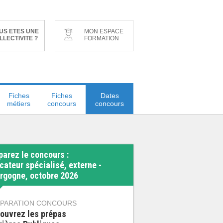
US ETES UNE
MON ESPACE
LLECTIVITE ?
FORMATION
Fiches
Fiches
Dates
métiers
concours
concours
parez le concours :
cateur spécialisé, externe -
rgogne, octobre 2026
PARATION CONCOURS
ouvrez les prépas