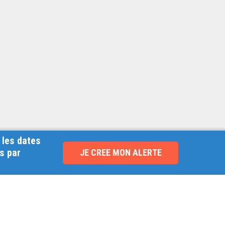
 les dates
s par
JE CREE MON ALERTE
NOUVEAU !