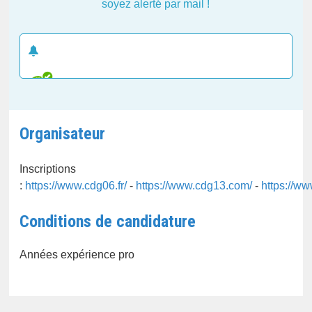
soyez alerté par mail !
CRÉER UNE ALERTE E-MAIL
Organisateur
Inscriptions
:
https://www.cdg06.fr/
-
https://www.cdg13.com/
-
https://w
Conditions de candidature
Années expérience pro