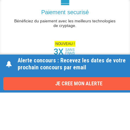
Paiement securisé
Mentions légales
Bénéficiez du paiement avec les meilleurs technologies
de cryptage.
-
Conditions générales de vente
-
Charte des données personnelles
NOUVEAU !
-
Paramétrage Cookie
Alerte concours : Recevez les dates de votre
Facilités de paiement
prochain concours par email
Payez en 3 fois
sans frais.
JE CREE MON ALERTE
Formateurs de qualité
Des stages et programmes préparés par des formateurs
CNFPT membres de jury.