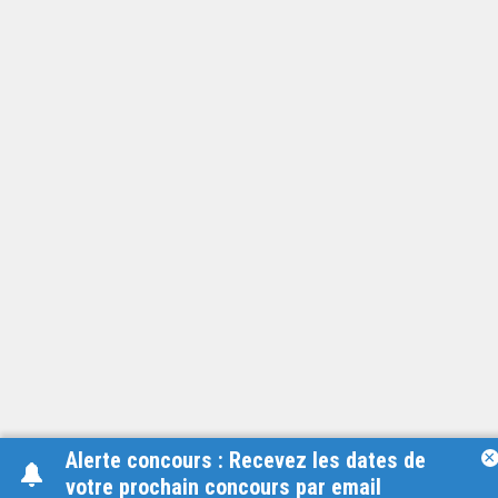
Alerte concours : Recevez les dates de
×
votre prochain concours par email
Une équipe à votre écoute