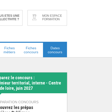
US ETES UNE
MON ESPACE
LLECTIVITE ?
FORMATION
Fiches
Fiches
Dates
métiers
concours
concours
parez le concours :
nieur territorial, interne - Centre
de loire, juin 2027
PARATION CONCOURS
ouvrez les prépas