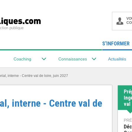
VO
CO
ction publique
S’INFORMER
Coaching
Connaissances
Actualités
orial, interne - Centre val de loire, juin 2027
Pré
Ingé
al, interne - Centre val de
val 
PRÉ
Déc