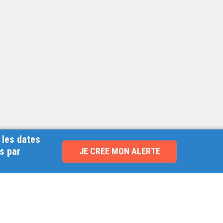
 les dates
s par
JE CREE MON ALERTE
NOUVEAU !