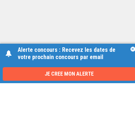
Alerte concours : Recevez les dates de
×
votre prochain concours par email
Une équipe à votre écoute
du lundi au vendredi de 9h à 17h
JE CREE MON ALERTE
01 79 06 76 68
info@carrieres-publiques.com