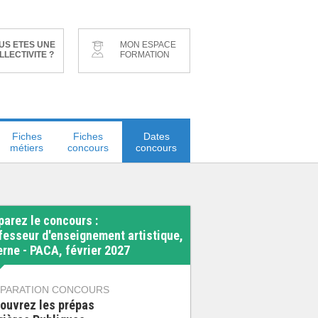
US ETES UNE
MON ESPACE
LLECTIVITE ?
FORMATION
Fiches
Fiches
Dates
métiers
concours
concours
parez le concours :
fesseur d'enseignement artistique,
erne - PACA, février 2027
PARATION CONCOURS
ouvrez les prépas