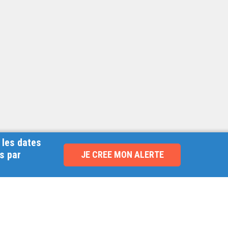
 les dates
s par
JE CREE MON ALERTE
NOUVEAU !