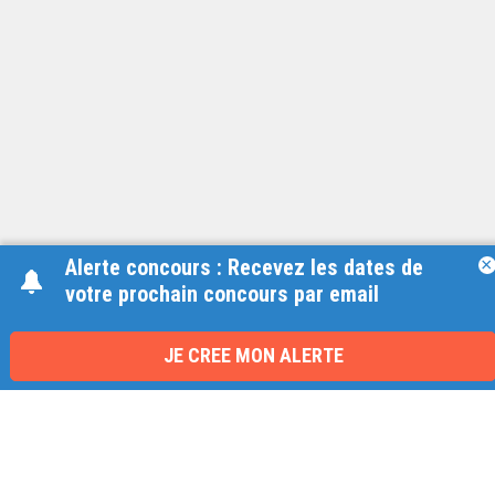
Alerte concours : Recevez les dates de
×
votre prochain concours par email
Une équipe à votre écoute
du lundi au vendredi de 9h à 17h
JE CREE MON ALERTE
01 79 06 76 68
info@carrieres-publiques.com