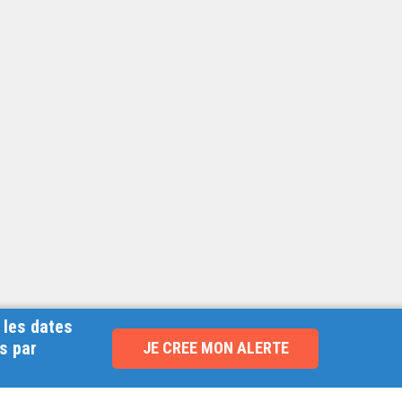
 les dates
s par
JE CREE MON ALERTE