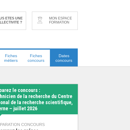
US ETES UNE
MON ESPACE
LLECTIVITE ?
FORMATION
Fiches
Fiches
Dates
métiers
concours
concours
parez le concours :
hnicien de la recherche du Centre
ional de la recherche scientifique,
erne – juillet 2026
PARATION CONCOURS