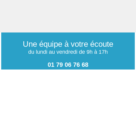
Une équipe à votre écoute
du lundi au vendredi de 9h à 17h
01 79 06 76 68
info@carrieres-publiques.com
Paiement securisé
Mentions légales
Bénéficiez du paiement avec les meilleurs technologies