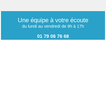
Une équipe à votre écoute
du lundi au vendredi de 9h à 17h
01 79 06 76 68
info@carrieres-publiques.com
Paiement securisé
Mentions légales
Bénéficiez du paiement avec les meilleurs technologies
de cryptage.
-
Conditions générales de vente