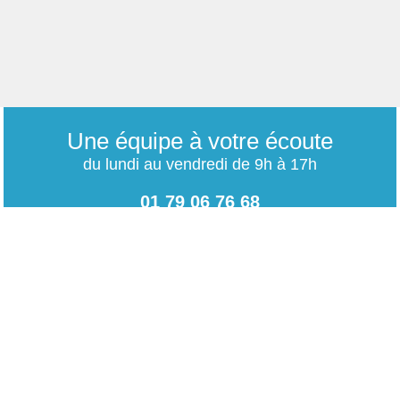
Une équipe à votre écoute
du lundi au vendredi de 9h à 17h
01 79 06 76 68
info@carrieres-publiques.com
Paiement securisé
Mentions légales