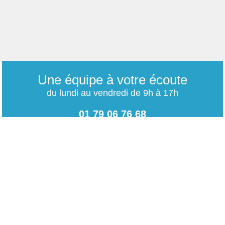
Une équipe à votre écoute
du lundi au vendredi de 9h à 17h
01 79 06 76 68
info@carrieres-publiques.com
Paiement securisé
Mentions légales