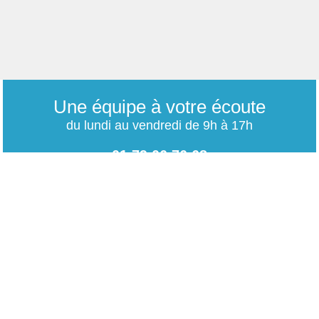
Une équipe à votre écoute
du lundi au vendredi de 9h à 17h
01 79 06 76 68
info@carrieres-publiques.com
Paiement securisé
Mentions légales
Bénéficiez du paiement avec les meilleurs technologies