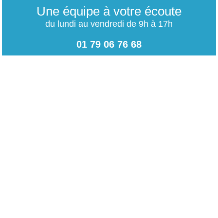
Une équipe à votre écoute
du lundi au vendredi de 9h à 17h
01 79 06 76 68
info@carrieres-publiques.com
Paiement securisé
Mentions légales
Bénéficiez du paiement avec les meilleurs technologies
de cryptage.
-
Conditions générales de vente
-
Charte des données personnelles
NOUVEAU !