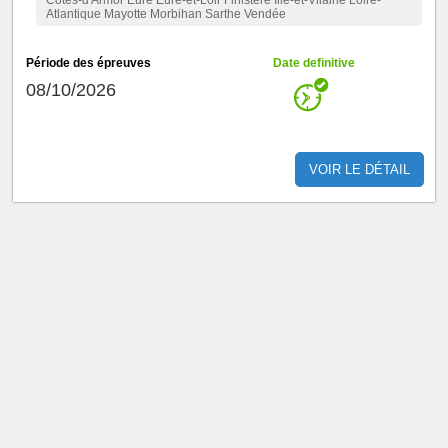
Côtes-d'Armor Eure Eure-et-Loir Finistère Ille-et-Vilaine Loire-
Atlantique Mayotte Morbihan Sarthe Vendée
Période des épreuves
Date definitive
08/10/2026
VOIR LE DÉTAIL