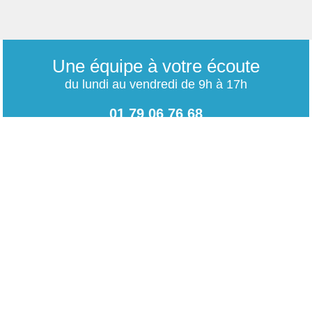
Une équipe à votre écoute
du lundi au vendredi de 9h à 17h
01 79 06 76 68
info@carrieres-publiques.com
Paiement securisé
Mentions légales
Bénéficiez du paiement avec les meilleurs technologies
de cryptage.
-
Conditions générales de vente