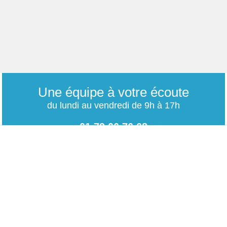
Une équipe à votre écoute
du lundi au vendredi de 9h à 17h
01 79 06 76 68
info@carrieres-publiques.com
Paiement securisé