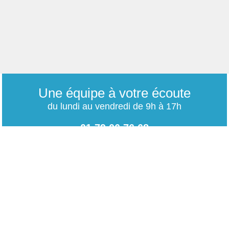
Une équipe à votre écoute
du lundi au vendredi de 9h à 17h
01 79 06 76 68
info@carrieres-publiques.com
Paiement securisé